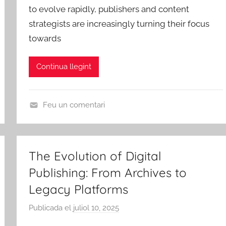
b
to evolve rapidly, publishers and content
e
A
r
d
strategists are increasingly turning their focus
m
e
towards
i
c
s
Continua llegint
d
e
R
Feu un comentari
i
U
b
n
a
c
The Evolution of Digital
-
a
r
Publishing: From Archives to
t
o
e
Legacy Platforms
j
g
Publicada el
juliol 10, 2025
p
a
o
e
d
r