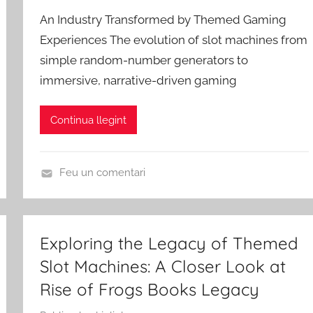
e
d
r
An Industry Transformed by Themed Gaming
r
'
i
Experiences The evolution of slot machines from
A
E
z
simple random-number generators to
m
b
e
immersive, narrative-driven gaming
i
r
d
c
e
s
Continua llegint
d
e
R
Feu un comentari
i
U
b
n
a
c
Exploring the Legacy of Themed
-
a
r
Slot Machines: A Closer Look at
t
o
e
Rise of Frogs Books Legacy
j
g