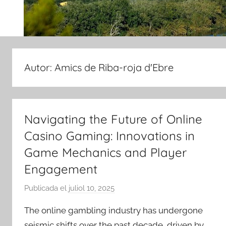
Autor:
Amics de Riba-roja d'Ebre
Navigating the Future of Online
Casino Gaming: Innovations in
Game Mechanics and Player
Engagement
Publicada el
juliol 10, 2025
p
e
The online gambling industry has undergone
r
seismic shifts over the past decade, driven by