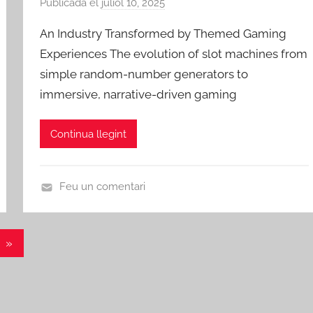
Publicada el
juliol 10, 2025
p
a
o
e
d
r
An Industry Transformed by Themed Gaming
r
'
i
Experiences The evolution of slot machines from
A
E
z
simple random-number generators to
m
b
e
immersive, narrative-driven gaming
i
r
d
c
e
s
Continua llegint
d
e
R
Feu un comentari
i
U
b
n
a
c
Entrades
»
-
a
següents
r
t
o
e
j