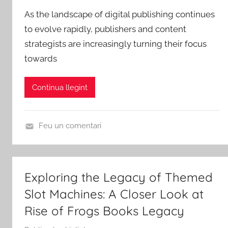
e
d
r
As the landscape of digital publishing continues
r
'
i
to evolve rapidly, publishers and content
A
E
z
strategists are increasingly turning their focus
m
b
e
towards
i
r
d
c
e
s
Continua llegint
d
e
R
Feu un comentari
i
U
b
n
a
c
Exploring the Legacy of Themed
-
a
r
Slot Machines: A Closer Look at
t
o
e
Rise of Frogs Books Legacy
j
g