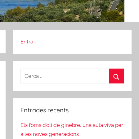
Entra
Cerca:
Cerca
Entrades recents
Els forns d’oli de ginebre, una aula viva per
a les noves generacions