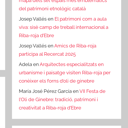
mapa dels set espais més emblemàtics
del patrimoni etnològic català
Josep Vallés
en
El patrimoni com a aula
viva: sisè camp de treball internacional a
Riba-roja d’Ebre
Josep Vallés
en
Amics de Riba-roja
participa al Recercat 2025
Adela
en
Arquitectes especialitzats en
urbanisme i paisatge visiten Riba-roja per
conèixer els forns d’oli de ginebre
María José Pérez García
en
VII Festa de
l’Oli de Ginebre: tradició, patrimoni i
creativitat a Riba-roja d’Ebre