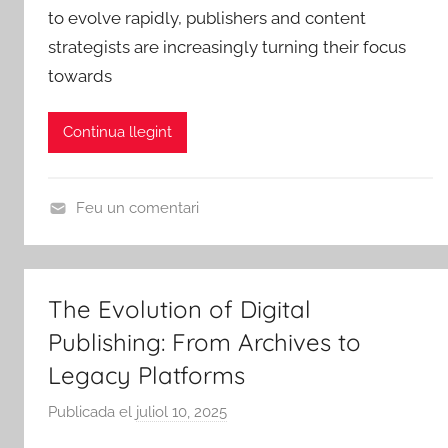
i
to evolve rapidly, publishers and content
A
E
z
strategists are increasingly turning their focus
m
b
e
towards
i
r
d
c
e
s
Continua llegint
d
e
R
Feu un comentari
i
U
b
n
a
c
The Evolution of Digital
-
a
r
Publishing: From Archives to
t
o
e
Legacy Platforms
j
g
Publicada el
juliol 10, 2025
p
a
o
e
d
r