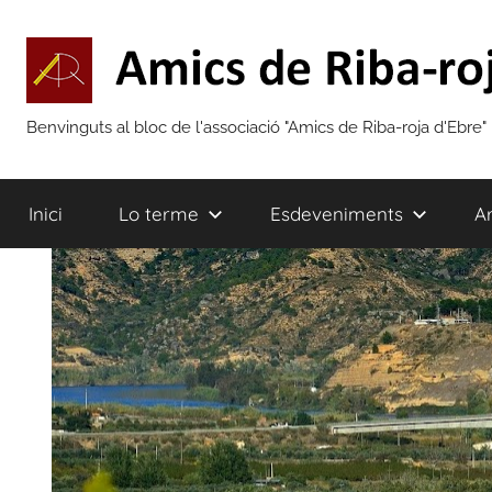
Vés
al
contingut
Amics
Benvinguts al bloc de l'associació "Amics de Riba-roja d'Ebre"
de
Inici
Lo terme
Esdeveniments
Ar
Riba-
roja
d'Ebre