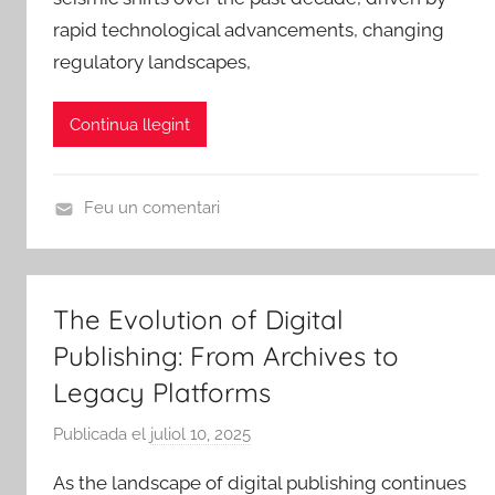
A
rapid technological advancements, changing
m
regulatory landscapes,
i
c
s
Continua llegint
d
e
R
Feu un comentari
i
U
b
n
a
c
The Evolution of Digital
-
a
r
Publishing: From Archives to
t
o
e
Legacy Platforms
j
g
Publicada el
juliol 10, 2025
p
a
o
e
d
r
As the landscape of digital publishing continues
r
'