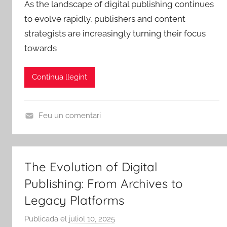
As the landscape of digital publishing continues
r
'
i
to evolve rapidly, publishers and content
A
E
z
strategists are increasingly turning their focus
m
b
e
towards
i
r
d
c
e
s
Continua llegint
d
e
R
Feu un comentari
i
U
b
n
a
c
The Evolution of Digital
-
a
r
Publishing: From Archives to
t
o
e
Legacy Platforms
j
g
Publicada el
juliol 10, 2025
p
a
o