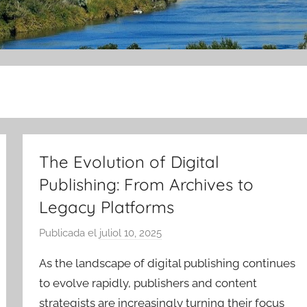
The Evolution of Digital
Publishing: From Archives to
Legacy Platforms
Publicada el
juliol 10, 2025
p
e
As the landscape of digital publishing continues
r
to evolve rapidly, publishers and content
A
strategists are increasingly turning their focus
m