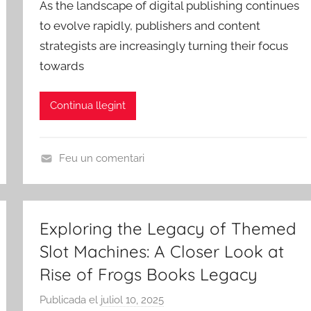
As the landscape of digital publishing continues
r
'
i
to evolve rapidly, publishers and content
A
E
z
strategists are increasingly turning their focus
m
b
e
towards
i
r
d
c
e
s
Continua llegint
d
e
R
Feu un comentari
i
U
b
n
a
c
Exploring the Legacy of Themed
-
a
r
Slot Machines: A Closer Look at
t
o
e
Rise of Frogs Books Legacy
j
g
Publicada el
juliol 10, 2025
p
a
o