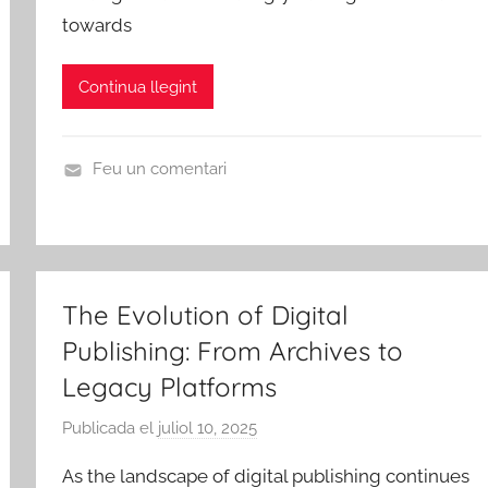
towards
i
c
s
Continua llegint
d
e
R
Feu un comentari
i
U
b
n
a
c
-
a
r
The Evolution of Digital
t
o
e
Publishing: From Archives to
j
g
Legacy Platforms
a
o
d
r
Publicada el
juliol 10, 2025
p
'
i
e
As the landscape of digital publishing continues
E
z
r