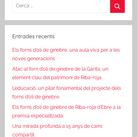
Cerca:
E
j
,
a
Cerca
R
d
e
'
t
Entrades recents
E
r
b
Els forns d’oli de ginebre, una aula viva per a les
o
r
s
noves generacions
e
p
Atac al forn d’oli de ginebre de la Garita, un
e
element clau del patrimoni de Riba-roja
c
L’educació, un pilar fonamental del projecte dels
t
forns d’oli de ginebre
i
v
Els forns d’oli de ginebre de Riba-roja d’Ebre a la
a
premsa especialitzada
Una mirada profunda a 15 anys de camí
compartit