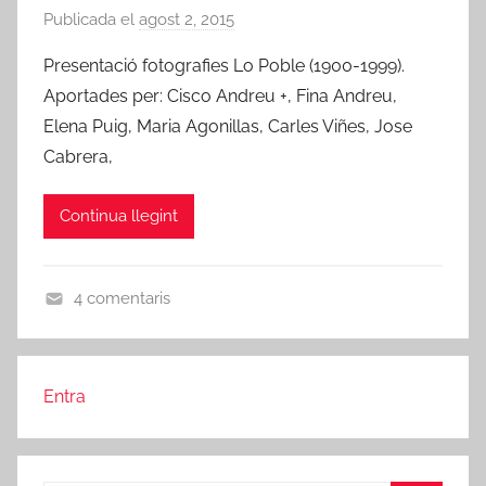
Publicada el
agost 2, 2015
p
e
Presentació fotografies Lo Poble (1900-1999).
r
Aportades per: Cisco Andreu +, Fina Andreu,
A
Elena Puig, Maria Agonillas, Carles Viñes, Jose
m
Cabrera,
i
c
Continua llegint
s
d
e
4 comentaris
R
L
i
O
b
T
a
Entra
E
-
R
r
M
o