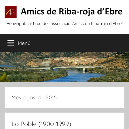
Vés
al
contingut
Amics
Benvinguts al bloc de l'associació "Amics de Riba-roja d'Ebre"
de
Menú
Riba-
roja
d'Ebre
Mes:
agost de 2015
Lo Poble (1900-1999)