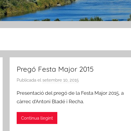
Pregó Festa Major 2015
Publicada el
setembre 10, 2015
p
e
Presentació del pregó de la Festa Major 2015, a
r
càrrec d’Antoni Bladé i Recha.
A
m
Continua llegint
i
c