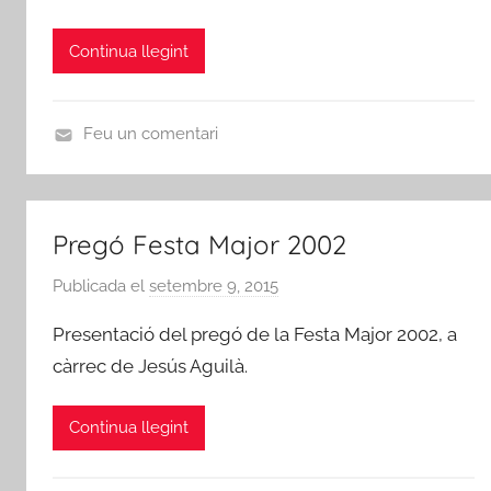
c
s
Continua llegint
d
e
R
Feu un comentari
i
L
b
O
a
T
Pregó Festa Major 2002
-
E
r
R
Publicada el
setembre 9, 2015
p
o
M
e
j
Presentació del pregó de la Festa Major 2002, a
E
r
a
,
càrrec de Jesús Aguilà.
A
d
O
m
'
f
Continua llegint
i
E
i
c
b
c
s