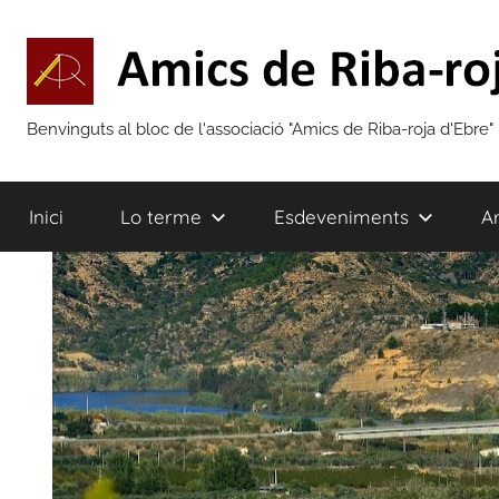
Vés
al
contingut
Amics
Benvinguts al bloc de l'associació "Amics de Riba-roja d'Ebre"
de
Inici
Lo terme
Esdeveniments
Ar
Riba-
roja
d'Ebre