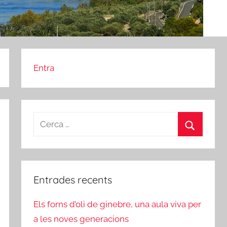
Entra
Cerca:
Cerca
Entrades recents
Els forns d’oli de ginebre, una aula viva per
a les noves generacions