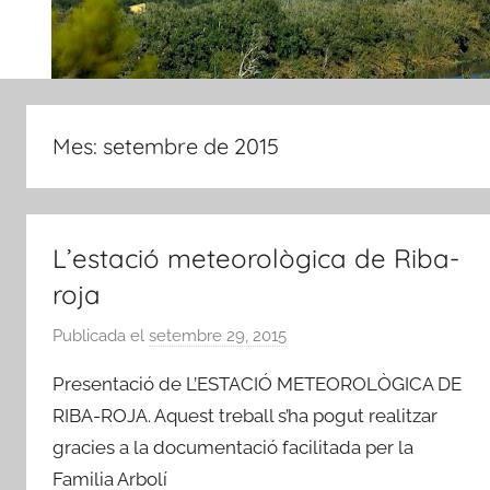
Mes:
setembre de 2015
L’estació meteorològica de Riba-
roja
Publicada el
setembre 29, 2015
p
e
Presentació de L’ESTACIÓ METEOROLÒGICA DE
r
RIBA-ROJA. Aquest treball s’ha pogut realitzar
A
gracies a la documentació facilitada per la
m
Familia Arbolí
i