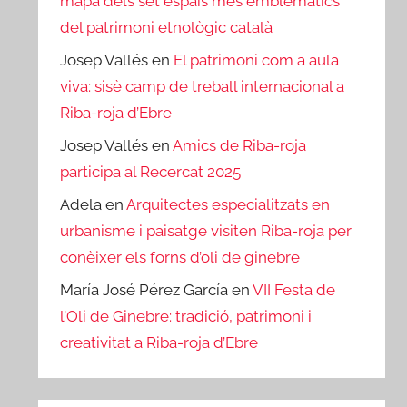
mapa dels set espais més emblemàtics
del patrimoni etnològic català
Josep Vallés
en
El patrimoni com a aula
viva: sisè camp de treball internacional a
Riba-roja d’Ebre
Josep Vallés
en
Amics de Riba-roja
participa al Recercat 2025
Adela
en
Arquitectes especialitzats en
urbanisme i paisatge visiten Riba-roja per
conèixer els forns d’oli de ginebre
María José Pérez García
en
VII Festa de
l’Oli de Ginebre: tradició, patrimoni i
creativitat a Riba-roja d’Ebre