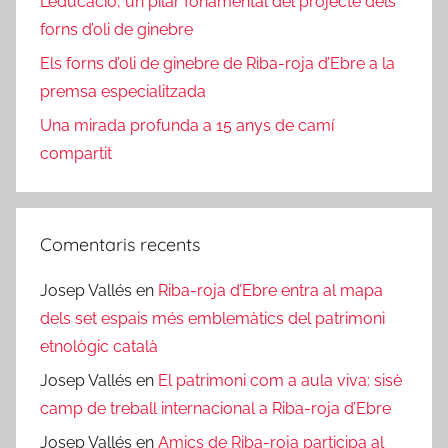
L’educació, un pilar fonamental del projecte dels
forns d’oli de ginebre
Els forns d’oli de ginebre de Riba-roja d’Ebre a la
premsa especialitzada
Una mirada profunda a 15 anys de camí
compartit
Comentaris recents
Josep Vallés
en
Riba-roja d’Ebre entra al mapa
dels set espais més emblemàtics del patrimoni
etnològic català
Josep Vallés
en
El patrimoni com a aula viva: sisè
camp de treball internacional a Riba-roja d’Ebre
Josep Vallés
en
Amics de Riba-roja participa al