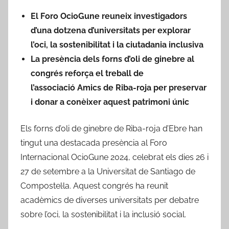
e
El Foro OcioGune reuneix investigadors
r
d’una dotzena d’universitats per explorar
A
l’oci, la sostenibilitat i la ciutadania inclusiva
m
La presència dels forns d’oli de ginebre al
i
congrés reforça el treball de
c
l’associació Amics de Riba-roja per preservar
s
d
i donar a conèixer aquest patrimoni únic
e
R
Els forns d’oli de ginebre de Riba-roja d’Ebre han
i
tingut una destacada presència al Foro
b
Internacional OcioGune 2024, celebrat els dies 26 i
a
27 de setembre a la Universitat de Santiago de
-
Compostel·la. Aquest congrés ha reunit
r
acadèmics de diverses universitats per debatre
o
sobre l’oci, la sostenibilitat i la inclusió social.
j