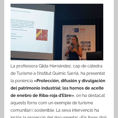
a
d
'
E
b
r
e
La professora Gilda Hernández, cap de càtedra
de Turisme a l’Institut Químic Sarrià, ha presentat
la ponència
«Protección, difusión y divulgación
del patrimonio industrial: los hornos de aceite
de enebro de Riba-roja d’Ebre»
, on ha destacat
aquests forns com un exemple de turisme
comunitari i sostenible. La seva intervenció ha
inclòs la projecció del documental «Els forns d’oli