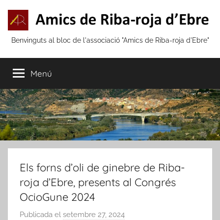
Vés
al
contingut
Amics
Benvinguts al bloc de l'associació "Amics de Riba-roja d'Ebre"
de
Menú
Riba-
roja
d'Ebre
Els forns d’oli de ginebre de Riba-
roja d’Ebre, presents al Congrés
OcioGune 2024
Publicada el
setembre 27, 2024
p