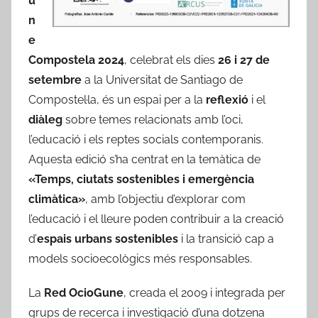
u
n
e
Compostela 2024
, celebrat els dies
26 i 27 de
setembre
a la Universitat de Santiago de
Compostel·la, és un espai per a la
reflexió
i el
diàleg
sobre temes relacionats amb l’oci,
l’educació i els reptes socials contemporanis.
Aquesta edició s’ha centrat en la temàtica de
«Temps, ciutats sostenibles i emergència
climàtica»
, amb l’objectiu d’explorar com
l’educació i el lleure poden contribuir a la creació
d’
espais urbans sostenibles
i la transició cap a
models socioecològics més responsables.
La
Red OcioGune
, creada el 2009 i integrada per
grups de recerca i investigació d’una dotzena