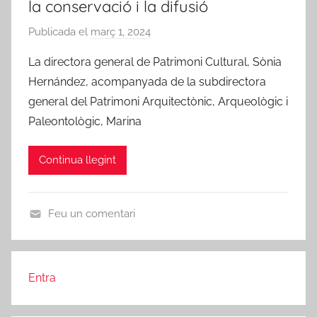
la conservació i la difusió
g
o
o
j
Publicada el
març 1, 2024
p
r
a
e
La directora general de Patrimoni Cultural, Sònia
i
d
r
z
Hernández, acompanyada de la subdirectora
'
A
e
general del Patrimoni Arquitectònic, Arqueològic i
E
m
d
b
Paleontològic, Marina
i
r
c
e
Continua llegint
s
d
e
Feu un comentari
R
U
i
n
b
c
a
Entra
a
-
t
r