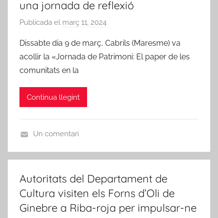
una jornada de reflexió
e
r
g
o
Publicada el
març 11, 2024
p
o
j
e
Dissabte dia 9 de març, Cabrils (Maresme) va
r
a
r
acollir la «Jornada de Patrimoni: El paper de les
i
d
A
comunitats en la
z
'
m
e
E
i
d
Continua llegint
b
c
r
s
e
d
Un comentari
e
U
R
n
i
c
b
Autoritats del Departament de
a
a
Cultura visiten els Forns d’Oli de
t
-
Ginebre a Riba-roja per impulsar-ne
e
r