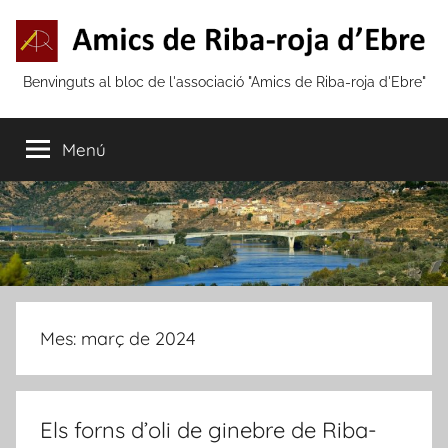
Vés
al
contingut
Amics
Benvinguts al bloc de l'associació "Amics de Riba-roja d'Ebre"
de
Menú
Riba-
roja
d'Ebre
Mes:
març de 2024
Els forns d’oli de ginebre de Riba-