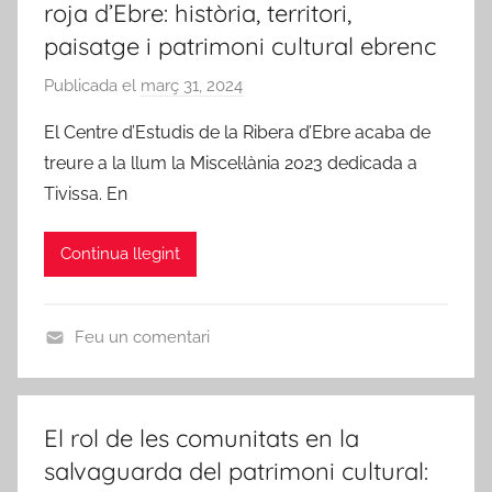
roja d’Ebre: història, territori,
paisatge i patrimoni cultural ebrenc
Publicada el
març 31, 2024
p
e
El Centre d’Estudis de la Ribera d’Ebre acaba de
r
treure a la llum la Miscel·lània 2023 dedicada a
A
Tivissa. En
m
i
Continua llegint
c
s
d
Feu un comentari
e
U
R
n
i
c
b
El rol de les comunitats en la
a
a
salvaguarda del patrimoni cultural:
t
-