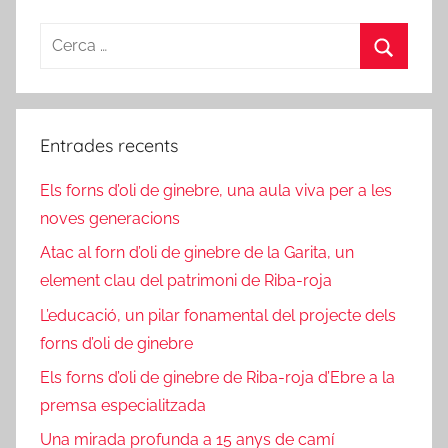
e
o
Cerca:
g
j
o
a
Cerca
r
d
i
'
z
Entrades recents
E
e
b
Els forns d’oli de ginebre, una aula viva per a les
d
r
noves generacions
e
Atac al forn d’oli de ginebre de la Garita, un
element clau del patrimoni de Riba-roja
L’educació, un pilar fonamental del projecte dels
forns d’oli de ginebre
Els forns d’oli de ginebre de Riba-roja d’Ebre a la
premsa especialitzada
Una mirada profunda a 15 anys de camí