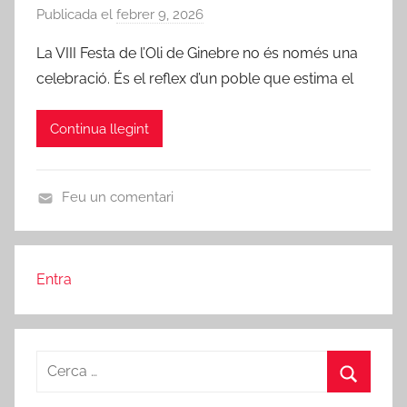
e
Publicada el
febrer 9, 2026
p
r
g
e
o
La VIII Festa de l’Oli de Ginebre no és només una
o
r
j
celebració. És el reflex d’un poble que estima el
r
A
a
i
m
d
Continua llegint
z
i
'
e
c
E
d
s
b
Feu un comentari
d
r
U
e
e
n
R
c
i
Entra
a
b
t
a
e
-
Cerca:
g
r
o
o
Cerca