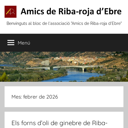
Vés
al
contingut
Amics
Benvinguts al bloc de l'associació "Amics de Riba-roja d'Ebre"
de
Menú
Riba-
roja
d'Ebre
Mes:
febrer de 2026
Els forns d’oli de ginebre de Riba-