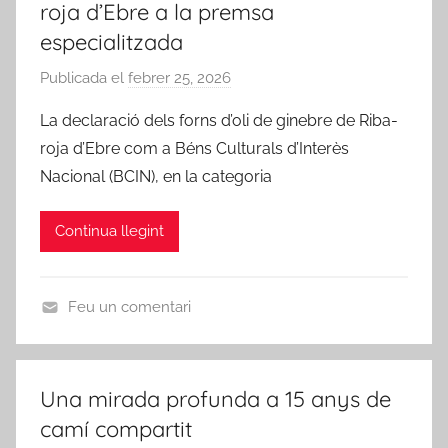
roja d’Ebre a la premsa
especialitzada
Publicada el
febrer 25, 2026
p
e
La declaració dels forns d’oli de ginebre de Riba-
r
roja d’Ebre com a Béns Culturals d’Interès
A
Nacional (BCIN), en la categoria
m
i
Continua llegint
c
s
d
Feu un comentari
e
U
R
n
i
c
b
Una mirada profunda a 15 anys de
a
a
camí compartit
t
-