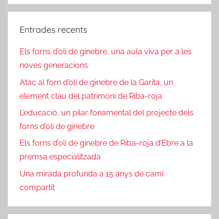
r
j
i
a
z
Entrades recents
d
e
'
Els forns d’oli de ginebre, una aula viva per a les
d
E
noves generacions
b
r
Atac al forn d’oli de ginebre de la Garita, un
e
element clau del patrimoni de Riba-roja
L’educació, un pilar fonamental del projecte dels
forns d’oli de ginebre
Els forns d’oli de ginebre de Riba-roja d’Ebre a la
premsa especialitzada
Una mirada profunda a 15 anys de camí
compartit