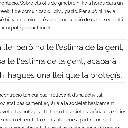
entació. Sobre els olis de ginebre hi ha a hores d’ara un
eixit de comunicació i divulgació. Per això hi havia
rquè hi ha una feina prèvia d’acumulació de coneixement i
llir ni pot quedar tancat.
llei però no té l’estima de la gent,
a té l‘estima de la gent, acabarà
i hagués una llei que la protegís.
centració tan curiosa i rellevant d’una activitat
societat bàsicament agrària a la societat bàsicament
novetat tecnològica. Hi ha en la societat agrària una sèries
reen el teixit i la mentalitat que a partir d’un cert
ixí és especialment viu en el cas català, on es fa una de