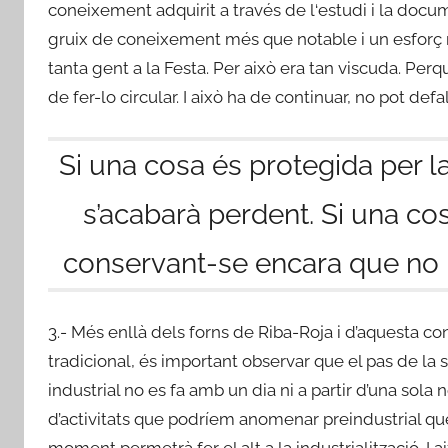
coneixement adquirit a través de l‘estudi i la docum
gruix de coneixement més que notable i un esforç re
tanta gent a la Festa. Per això era tan viscuda. Pe
de fer-lo circular. I això ha de continuar, no pot defa
Si una cosa és protegida per la 
s’acabarà perdent. Si una cos
conservant-se encara que no h
3.- Més enllà dels forns de Riba-Roja i d’aquesta con
tradicional, és important observar que el pas de la 
industrial no es fa amb un dia ni a partir d’una sola 
d’activitats que podríem anomenar preindustrial que c
moment permetrà fer el alt a la industrialització. I a