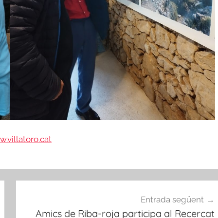
.villatoro.cat
Entrada següent
Amics de Riba-roja participa al Recercat