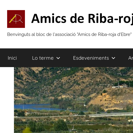
Vés
al
contingut
Amics
Benvinguts al bloc de l'associació "Amics de Riba-roja d'Ebre"
de
Inici
Lo terme
Esdeveniments
Ar
Riba-
roja
d'Ebre