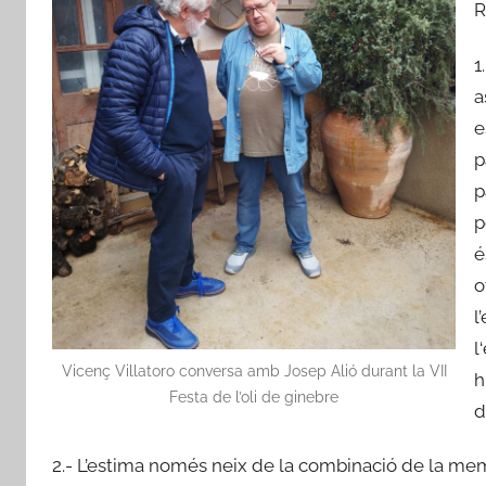
R
i
b
1
a
a
-
e
r
p
o
p
j
p
a
d
é
'
o
E
l
b
l
r
Vicenç Villatoro conversa amb Josep Alió durant la VII
h
e
Festa de l’oli de ginebre
d
2.- L’estima només neix de la combinació de la mem