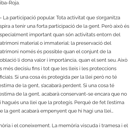
iba-Roja.
.- La participació popular. Tota activitat que s’organitza
spira a tenir una forta participació de la gent. Però això és
specialment important quan són activitats entorn del
atrimoni material o immaterial: la preservació del
atrimoni només és possible quan el conjunt de la
oblació li dona valor i importància, quan el sent seu. Això
s més decisiu fins i tot que les lleis i les proteccions
ficials. Si una cosa és protegida per la llei però no té
’estima de la gent, s’acabarà perdent. Si una cosa té
‘estima de la gent, acabarà conservant-se encara que no
i hagués una llei que la protegís. Perquè de fet l’estima
e la gent acabarà empenyent que hi hagi una llei…
òria i el coneixement. La memòria viscuda i tramesa i el