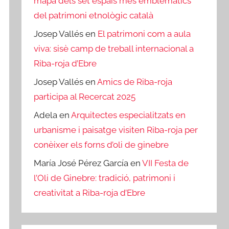
mapa dels set espais més emblemàtics
del patrimoni etnològic català
Josep Vallés
en
El patrimoni com a aula
viva: sisè camp de treball internacional a
Riba-roja d’Ebre
Josep Vallés
en
Amics de Riba-roja
participa al Recercat 2025
Adela
en
Arquitectes especialitzats en
urbanisme i paisatge visiten Riba-roja per
conèixer els forns d’oli de ginebre
María José Pérez García
en
VII Festa de
l’Oli de Ginebre: tradició, patrimoni i
creativitat a Riba-roja d’Ebre