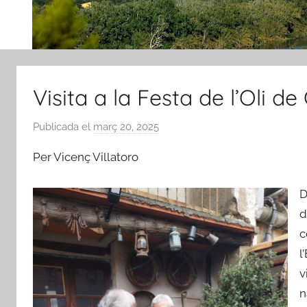
Visita a la Festa de l’Oli d
Publicada el
març 20, 2025
p
e
Per Vicenç Villatoro
r
A
D
m
d
i
c
c
s
l
d
v
e
n
R