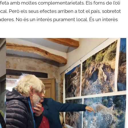
a, feta amb moltes complementarietats. Els forns de l’oli
cal. Però els seus efectes arriben a tot el país, sobretot
eres. No és un interès purament local. És un interès