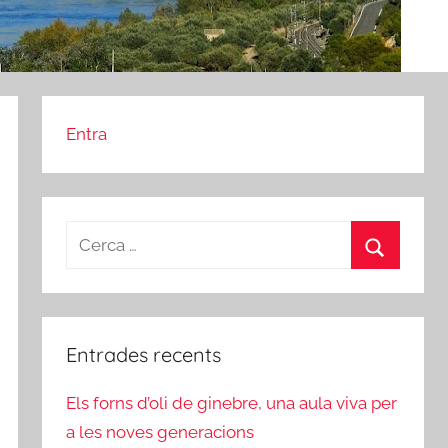
Entra
Cerca:
Cerca
Entrades recents
Els forns d’oli de ginebre, una aula viva per
a les noves generacions