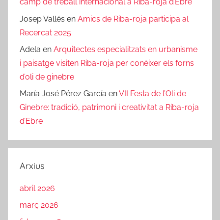
camp de treball internacional a Riba-roja d’Ebre
Josep Vallés
en
Amics de Riba-roja participa al
Recercat 2025
Adela
en
Arquitectes especialitzats en urbanisme
i paisatge visiten Riba-roja per conèixer els forns
d’oli de ginebre
María José Pérez García
en
VII Festa de l’Oli de
Ginebre: tradició, patrimoni i creativitat a Riba-roja
d’Ebre
Arxius
abril 2026
març 2026