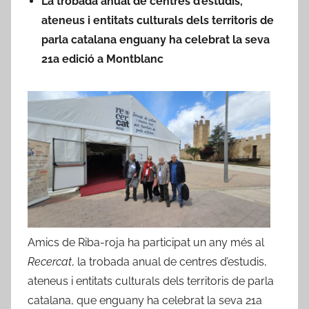
La trobada anual de centres d’estudis,
r
ateneus i entitats culturals dels territoris de
A
parla catalana enguany ha celebrat la seva
m
21a edició a Montblanc
i
c
s
d
e
R
i
b
a
-
r
Amics de Riba-roja ha participat un any més al
o
Recercat
, la trobada anual de centres d’estudis,
j
ateneus i entitats culturals dels territoris de parla
a
catalana, que enguany ha celebrat la seva 21a