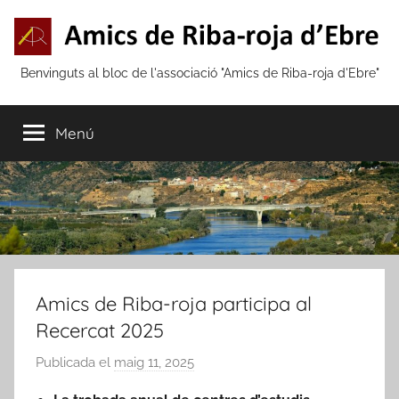
Vés
al
contingut
Amics
Benvinguts al bloc de l'associació "Amics de Riba-roja d'Ebre"
de
Menú
Riba-
roja
d'Ebre
Amics de Riba-roja participa al
Recercat 2025
Publicada el
maig 11, 2025
p
e