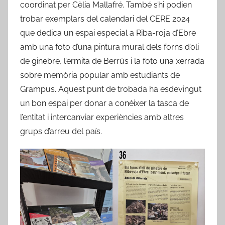
coordinat per Cèlia Mallafré. També s’hi podien
trobar exemplars del calendari del CERE 2024
que dedica un espai especial a Riba-roja d’Ebre
amb una foto d’una pintura mural dels forns d’oli
de ginebre, l’ermita de Berrús i la foto una xerrada
sobre memòria popular amb estudiants de
Grampus. Aquest punt de trobada ha esdevingut
un bon espai per donar a conèixer la tasca de
l’entitat i intercanviar experiències amb altres
grups d’arreu del país.