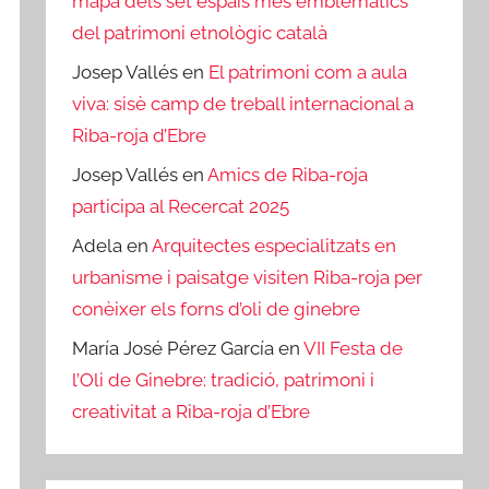
mapa dels set espais més emblemàtics
del patrimoni etnològic català
Josep Vallés
en
El patrimoni com a aula
viva: sisè camp de treball internacional a
Riba-roja d’Ebre
Josep Vallés
en
Amics de Riba-roja
participa al Recercat 2025
Adela
en
Arquitectes especialitzats en
urbanisme i paisatge visiten Riba-roja per
conèixer els forns d’oli de ginebre
María José Pérez García
en
VII Festa de
l’Oli de Ginebre: tradició, patrimoni i
creativitat a Riba-roja d’Ebre