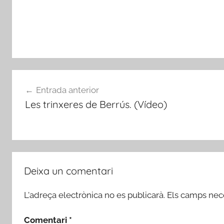
i
b
a
-
r
Navegació
o
Entrada anterior
j
d'entrades
Les trinxeres de Berrús. (Vídeo)
a
d
'
E
b
r
Deixa un comentari
e
L'adreça electrònica no es publicarà.
Els camps nec
Comentari
*