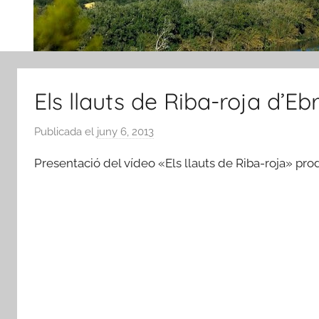
Els llauts de Riba-roja d’Eb
Publicada el
juny 6, 2013
p
e
Presentació del vídeo «Els llauts de Riba-roja» prod
r
A
m
i
c
s
d
e
R