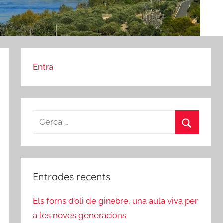
Entra
Cerca:
Cerca
Entrades recents
Els forns d’oli de ginebre, una aula viva per
a les noves generacions