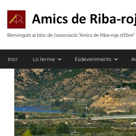
Vés
al
contingut
Amics
Benvinguts al bloc de l'associació "Amics de Riba-roja d'Ebre"
de
Inici
Lo terme
Esdeveniments
Ar
Riba-
roja
d'Ebre