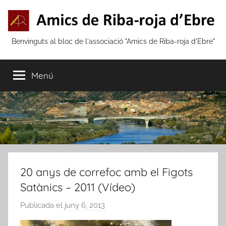
Vés
al
contingut
Amics
Benvinguts al bloc de l'associació "Amics de Riba-roja d'Ebre"
de
Menú
Riba-
roja
d'Ebre
20 anys de correfoc amb el Figots
Satànics – 2011 (Vídeo)
Publicada el
juny 6, 2013
p
e