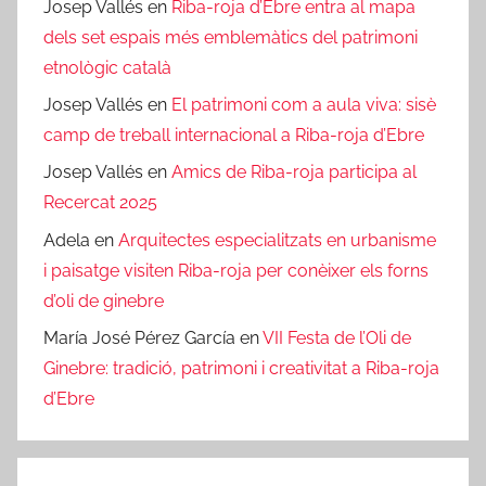
Josep Vallés
en
Riba-roja d’Ebre entra al mapa
dels set espais més emblemàtics del patrimoni
etnològic català
Josep Vallés
en
El patrimoni com a aula viva: sisè
camp de treball internacional a Riba-roja d’Ebre
Josep Vallés
en
Amics de Riba-roja participa al
Recercat 2025
Adela
en
Arquitectes especialitzats en urbanisme
i paisatge visiten Riba-roja per conèixer els forns
d’oli de ginebre
María José Pérez García
en
VII Festa de l’Oli de
Ginebre: tradició, patrimoni i creativitat a Riba-roja
d’Ebre