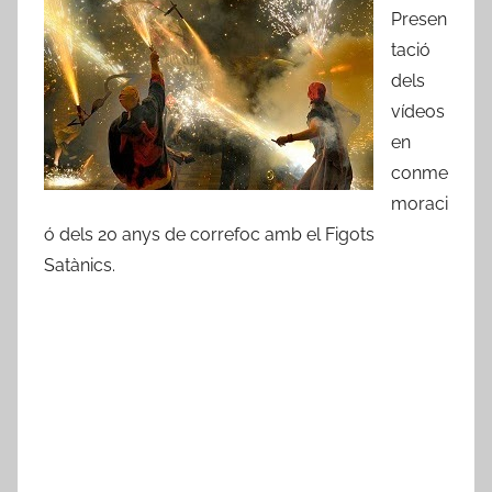
r
Presen
A
tació
m
dels
i
vídeos
c
en
s
conme
d
moraci
e
ó dels 20 anys de correfoc amb el Figots
R
Satànics.
i
b
a
-
r
o
j
a