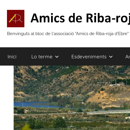
Vés
al
contingut
Amics
Benvinguts al bloc de l'associació "Amics de Riba-roja d'Ebre"
de
Inici
Lo terme
Esdeveniments
Ar
Riba-
roja
d'Ebre