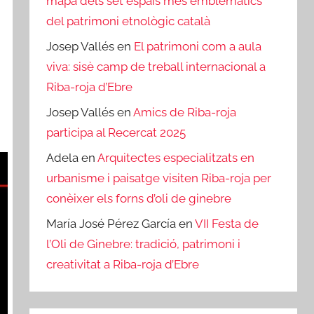
mapa dels set espais més emblemàtics
del patrimoni etnològic català
Josep Vallés
en
El patrimoni com a aula
viva: sisè camp de treball internacional a
Riba-roja d’Ebre
Josep Vallés
en
Amics de Riba-roja
participa al Recercat 2025
Adela
en
Arquitectes especialitzats en
urbanisme i paisatge visiten Riba-roja per
conèixer els forns d’oli de ginebre
María José Pérez García
en
VII Festa de
l’Oli de Ginebre: tradició, patrimoni i
creativitat a Riba-roja d’Ebre