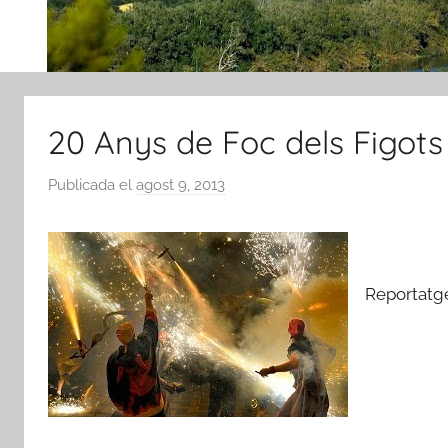
20 Anys de Foc dels Figots
Publicada el
agost 9, 2013
p
e
r
A
m
Reportatge
i
c
s
d
e
R