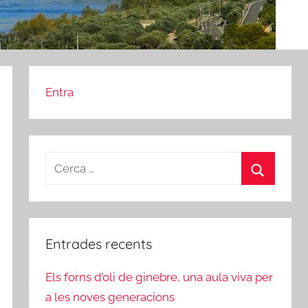
Entra
Cerca:
Cerca
Entrades recents
Els forns d’oli de ginebre, una aula viva per
a les noves generacions