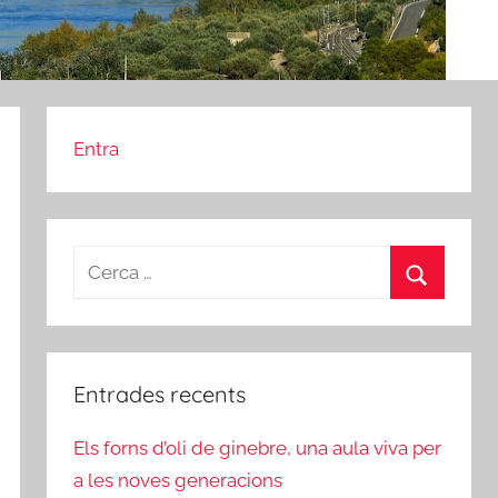
Entra
Cerca:
Cerca
Entrades recents
Els forns d’oli de ginebre, una aula viva per
a les noves generacions