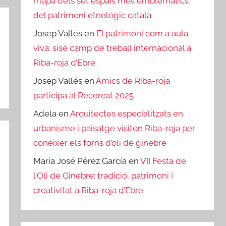
mapa dels set espais més emblemàtics
del patrimoni etnològic català
Josep Vallés
en
El patrimoni com a aula
viva: sisè camp de treball internacional a
Riba-roja d’Ebre
Josep Vallés
en
Amics de Riba-roja
participa al Recercat 2025
Adela
en
Arquitectes especialitzats en
urbanisme i paisatge visiten Riba-roja per
conèixer els forns d’oli de ginebre
María José Pérez García
en
VII Festa de
l’Oli de Ginebre: tradició, patrimoni i
creativitat a Riba-roja d’Ebre