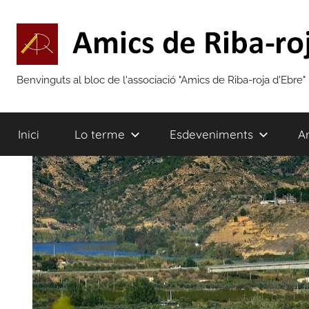
Vés
al
contingut
Amics
Benvinguts al bloc de l'associació "Amics de Riba-roja d'Ebre"
de
Inici
Lo terme
Esdeveniments
Ar
Riba-
roja
d'Ebre