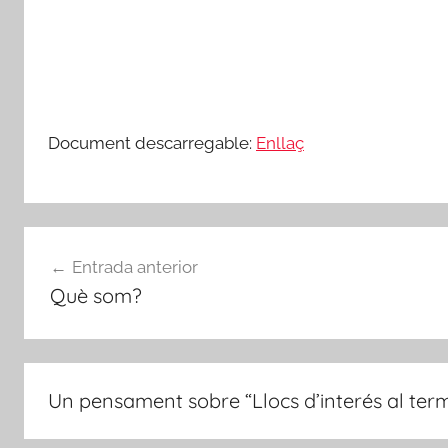
i
b
a
-
r
Document descarregable:
Enllaç
o
j
a
d
Navegació
'
Entrada anterior
d'entrades
E
Què som?
b
r
e
Un pensament sobre “
Llocs d’interés al ter