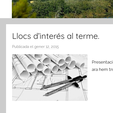
Llocs d’interés al terme.
Publicada el
gener 12, 2015
p
e
r
Presentaci
A
ara hem tr
m
i
c
s
d
e
R