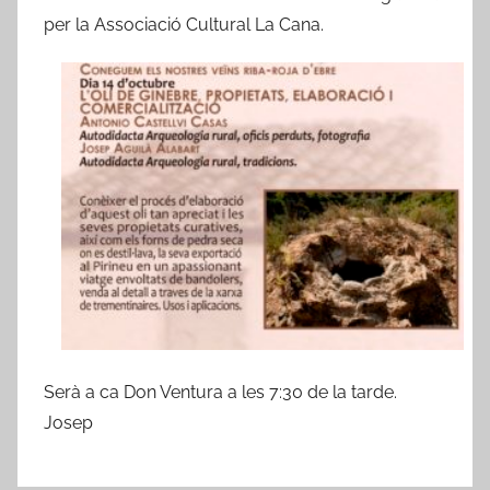
per la Associació Cultural La Cana.
b
a
-
r
o
j
a
d
'
E
b
r
e
Serà a ca Don Ventura a les 7:30 de la tarde.
Josep