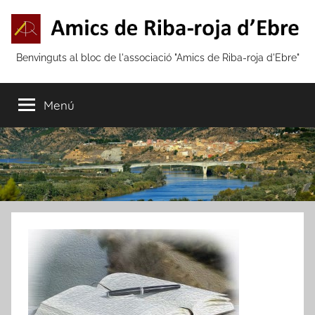
Vés
al
contingut
Amics
Benvinguts al bloc de l'associació "Amics de Riba-roja d'Ebre"
de
Menú
Riba-
roja
d'Ebre