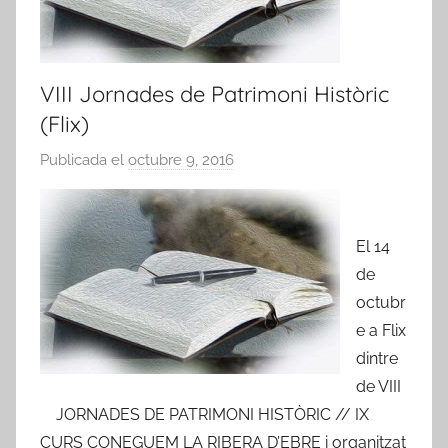
VIII Jornades de Patrimoni Històric
(Flix)
Publicada el
octubre 9, 2016
p
e
r
A
El 14
m
de
i
octubr
c
e a Flix
s
dintre
d
de VIII
e
JORNADES DE PATRIMONI HISTÒRIC // IX
R
CURS CONEGUEM LA RIBERA D’EBRE i organitzat
i