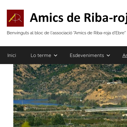
Vés
al
contingut
Amics
Benvinguts al bloc de l'associació "Amics de Riba-roja d'Ebre"
de
Inici
Lo terme
Esdeveniments
Ar
Riba-
roja
d'Ebre