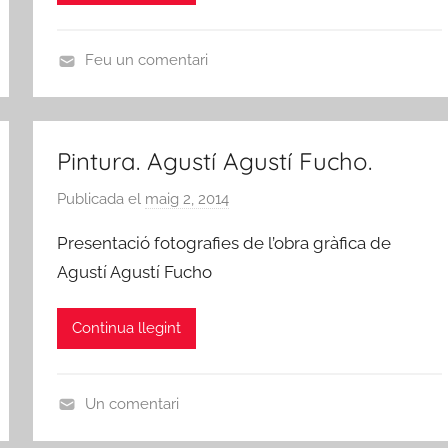
s
d
e
Feu un comentari
R
A
i
R
b
T
Pintura. Agustí Agustí Fucho.
a
S
-
,
Publicada el
maig 2, 2014
p
r
P
e
Presentació fotografies de l’obra gràfica de
o
o
r
j
e
Agustí Agustí Fucho
A
a
s
m
d
i
Continua llegint
i
'
a
c
E
s
b
Un comentari
d
r
A
e