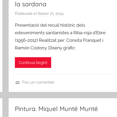
la sardana
-
,
r
P
Publicada el
febrer 21, 2014
p
o
o
e
j
e
Presentació del recull històric dels
r
a
s
edeveniments sardanistes a Riba-roja d’Ebre.
A
d
i
(1956-2012) Realitzat per: Conxita Franquet i
m
'
a
Ramón Codony. Diseny gràfic:
i
E
c
b
s
Continua llegint
r
d
e
e
R
Feu un comentari
i
A
b
R
a
T
Pintura. Miquel Munté Munté
-
S
r
,