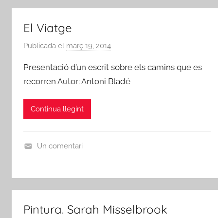
e
s
R
R
T
i
El Viatge
S
b
,
a
Publicada el
març 19, 2014
p
M
-
e
Presentació d’un escrit sobre els camins que es
ú
r
r
s
recorren Autor: Antoni Bladé
o
A
i
j
m
c
a
Continua llegint
i
a
d
c
i
'
s
C
E
Un comentari
d
o
b
A
e
r
r
R
R
s
e
T
i
S
b
Pintura. Sarah Misselbrook
,
a