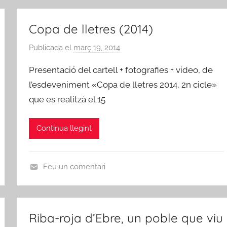
e
R
R
T
i
Copa de lletres (2014)
S
b
,
a
Publicada el
març 19, 2014
p
P
-
e
Presentació del cartell + fotografies + video, de
l
r
r
à
l’esdeveniment «Copa de lletres 2014, 2n cicle»
o
A
s
j
que es realitzà el 15
m
t
a
i
i
d
c
Continua llegint
q
'
s
u
E
d
e
b
e
Feu un comentari
s
r
R
A
e
i
R
b
T
Riba-roja d’Ebre, un poble que viu
a
S