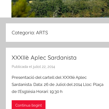
Categoria:
ARTS
XXXIIè Aplec Sardanista
Publicada el
juliol 22, 2014
p
e
Presentació del cartell del XXXIIè Aplec
r
Sardanista. Data: 26 de Juliol del 2014 Lloc: Plaça
A
de l’Església Horari: 19:30 h
m
i
c
Continua llegint