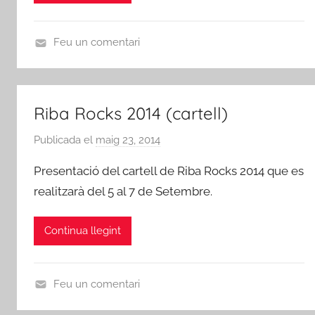
s
d
e
Feu un comentari
R
A
i
R
b
T
Riba Rocks 2014 (cartell)
a
S
-
,
Publicada el
maig 23, 2014
p
r
E
e
Presentació del cartell de Riba Rocks 2014 que es
o
s
r
j
c
realitzarà del 5 al 7 de Setembre.
A
a
è
m
d
n
Continua llegint
i
'
i
c
E
q
s
b
u
Feu un comentari
d
r
e
A
e