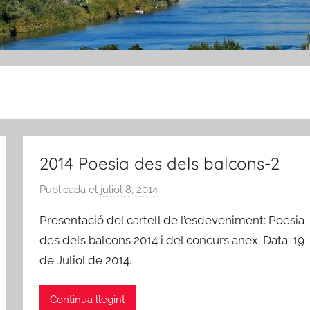
2014 Poesia des dels balcons-2
Publicada el
juliol 8, 2014
p
e
Presentació del cartell de l’esdeveniment: Poesia
r
des dels balcons 2014 i del concurs anex. Data: 19
A
de Juliol de 2014.
m
i
c
Continua llegint