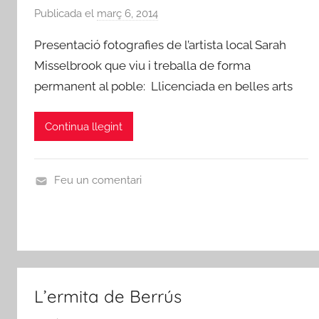
L
-
Publicada el
març 6, 2014
p
i
r
e
t
Presentació fotografies de l’artista local Sarah
o
r
e
j
Misselbrook que viu i treballa de forma
A
r
a
permanent al poble: Llicenciada en belles arts
m
a
d
i
t
'
c
Continua llegint
u
E
s
r
b
d
a
r
e
Feu un comentari
e
R
A
i
R
b
T
a
S
-
,
r
P
L’ermita de Berrús
o
l