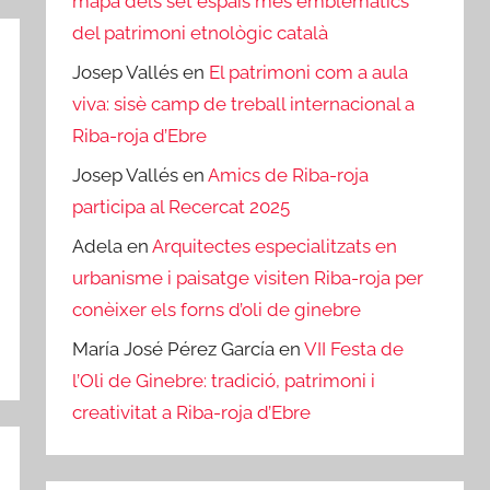
mapa dels set espais més emblemàtics
del patrimoni etnològic català
Josep Vallés
en
El patrimoni com a aula
viva: sisè camp de treball internacional a
Riba-roja d’Ebre
Josep Vallés
en
Amics de Riba-roja
participa al Recercat 2025
Adela
en
Arquitectes especialitzats en
urbanisme i paisatge visiten Riba-roja per
conèixer els forns d’oli de ginebre
María José Pérez García
en
VII Festa de
l’Oli de Ginebre: tradició, patrimoni i
creativitat a Riba-roja d’Ebre