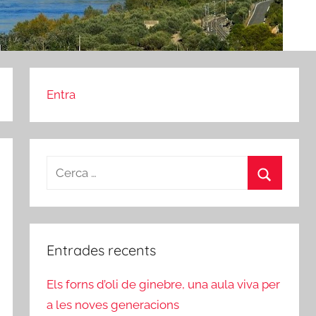
Entra
Cerca:
Cerca
Entrades recents
Els forns d’oli de ginebre, una aula viva per
a les noves generacions