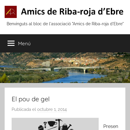
Vés
al
contingut
Amics
Benvinguts al bloc de l'associació "Amics de Riba-roja d'Ebre"
de
Menú
Riba-
roja
d'Ebre
El pou de gel
Publicada el
octubre 1, 2014
p
e
r
Presen