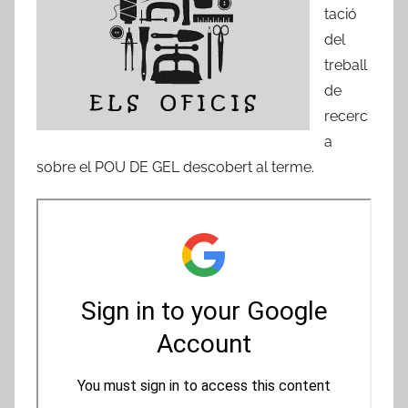
A
tació
m
del
i
treball
c
de
s
recerc
d
a
e
sobre el POU DE GEL descobert al terme.
R
i
b
a
-
r
o
j
a
d