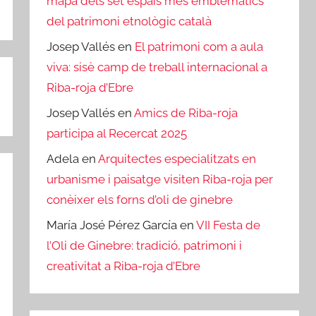
mapa dels set espais més emblemàtics
del patrimoni etnològic català
Josep Vallés
en
El patrimoni com a aula
viva: sisè camp de treball internacional a
Riba-roja d’Ebre
Josep Vallés
en
Amics de Riba-roja
participa al Recercat 2025
Adela
en
Arquitectes especialitzats en
urbanisme i paisatge visiten Riba-roja per
conèixer els forns d’oli de ginebre
María José Pérez García
en
VII Festa de
l’Oli de Ginebre: tradició, patrimoni i
creativitat a Riba-roja d’Ebre