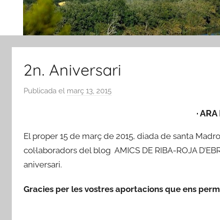
2n. Aniversari
Publicada el
març 13, 2015
p
e
· ARA
r
A
El proper 15 de març de 2015, diada de santa Madron
m
col·laboradors del blog AMICS DE RIBA-ROJA D’EBR
i
aniversari.
c
s
Gracies per les vostres aportacions que ens perm
d
e
R