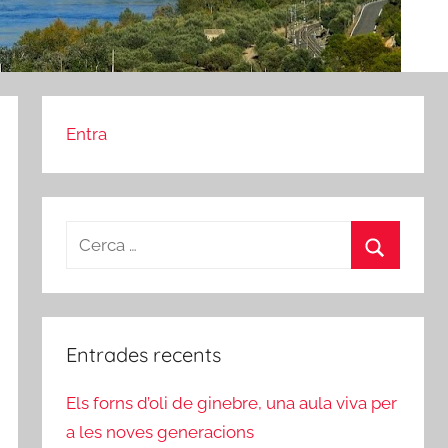
Entra
Cerca:
Cerca
Entrades recents
Els forns d’oli de ginebre, una aula viva per
a les noves generacions