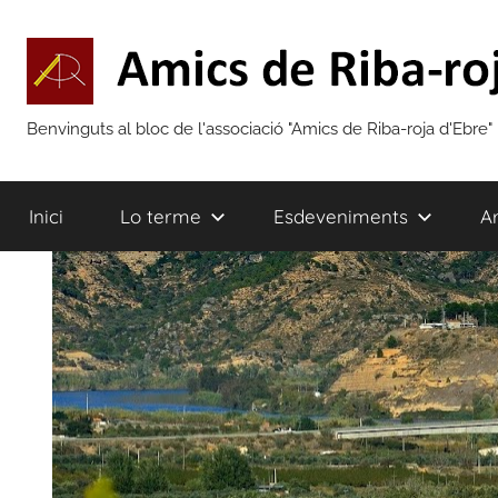
Vés
al
contingut
Amics
Benvinguts al bloc de l'associació "Amics de Riba-roja d'Ebre"
de
Inici
Lo terme
Esdeveniments
Ar
Riba-
roja
d'Ebre