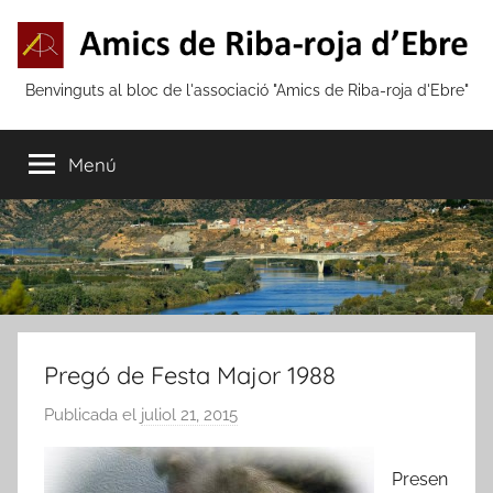
Vés
al
contingut
Amics
Benvinguts al bloc de l'associació "Amics de Riba-roja d'Ebre"
de
Menú
Riba-
roja
d'Ebre
Pregó de Festa Major 1988
Publicada el
juliol 21, 2015
p
e
r
Presen