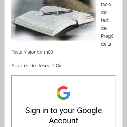
A
tació
m
del
i
text
c
del
s
Pregó
d
de la
e
Festa Major de 1988
R
i
A càrrec de: Josep J. Cid
b
a
-
r
o
j
a
d