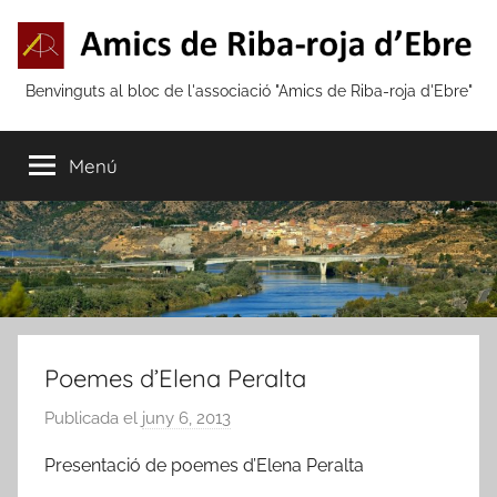
Vés
al
contingut
Amics
Benvinguts al bloc de l'associació "Amics de Riba-roja d'Ebre"
de
Menú
Riba-
roja
d'Ebre
Poemes d’Elena Peralta
Publicada el
juny 6, 2013
p
e
Presentació de poemes d’Elena Peralta
r