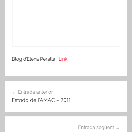
'
E
b
r
e
Blog d’Elena Peralta :
Link
Navegació
Entrada anterior
d'entrades
Estada de l’AMAC – 2011
Entrada següent