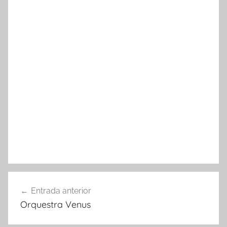
'
E
b
r
e
Navegació
Entrada anterior
d'entrades
Orquestra Venus