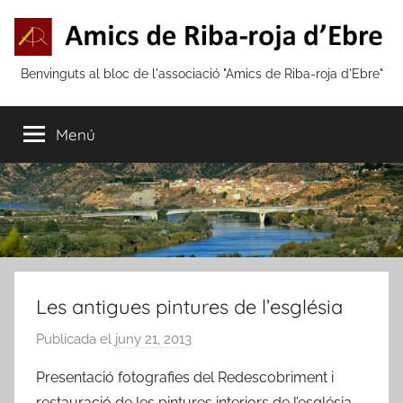
Vés
al
contingut
Amics
Benvinguts al bloc de l'associació "Amics de Riba-roja d'Ebre"
de
Menú
Riba-
roja
d'Ebre
Les antigues pintures de l’església
Publicada el
juny 21, 2013
p
e
Presentació fotografies del Redescobriment i
r
restauració de les pintures interiors de l’església