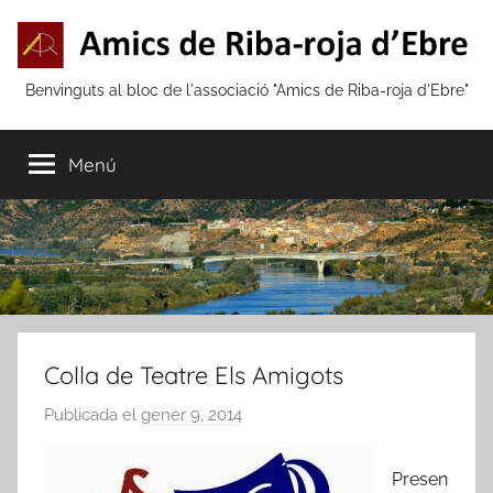
Vés
al
contingut
Amics
Benvinguts al bloc de l'associació "Amics de Riba-roja d'Ebre"
de
Menú
Riba-
roja
d'Ebre
Colla de Teatre Els Amigots
Publicada el
gener 9, 2014
p
e
r
Presen