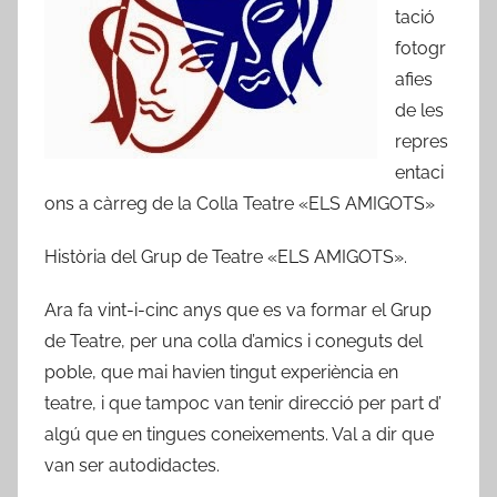
A
tació
m
fotogr
i
afies
c
de les
s
repres
d
entaci
e
ons a càrreg de la Colla Teatre «ELS AMIGOTS»
R
i
Història del Grup de Teatre «ELS AMIGOTS».
b
a
Ara fa vint-i-cinc anys que es va formar el Grup
-
de Teatre, per una colla d’amics i coneguts del
r
poble, que mai havien tingut experiència en
o
teatre, i que tampoc van tenir direcció per part d’
j
algú que en tingues coneixements. Val a dir que
a
van ser autodidactes.
d