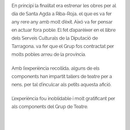
'
En principi la finalitat era estrenar les obres per al
E
dia de Santa Agda a Riba-Roja, el que es va fer
b
any rere any amb molt d’èxit. Aixó va fer pensar
r
en actuar fora poble. El fet d’aparèixer en el llibre
e
dels Serveis Culturals de la Diputació de
Tarragona, va fer que el Grup fos contractat per
molts pobles arreu de la província.
Amb l’experiència recollida, alguns de els
components han impartit tallers de teatre per a
nens, per tal d’inculcar als petits aquesta afició.
L’experiència fou inoblidable i molt gratificant per
als components del Grup de Teatre.